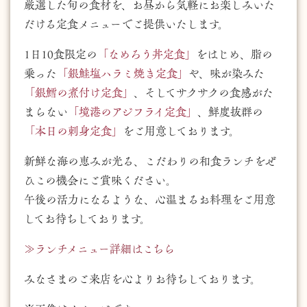
厳選した旬の食材を、お昼から気軽にお楽しみいた
だける定食メニューでご提供いたします。
1日10食限定の
「なめろう丼定食」
をはじめ、脂の
乗った
「銀鮭塩ハラミ焼き定食」
や、味が染みた
「銀鱈の煮付け定食」
、そしてサクサクの食感がた
まらない
「境港のアジフライ定食」
、鮮度抜群の
「本日の刺身定食」
をご用意しております。
新鮮な海の恵みが光る、こだわりの和食ランチをぜ
ひこの機会にご賞味ください。
午後の活力になるような、心温まるお料理をご用意
してお待ちしております。
≫ランチメニュー詳細はこちら
みなさまのご来店を心よりお待ちしております。